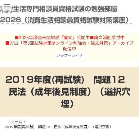
コ
ナ
消費生活専門相談員資格試験の勉強部屋
ン
ビ
MENU
テ
ゲ
2026（消費生活相談員資格試験対策講座）
ン
ー
ツ
シ
へ
ョ
■2025年度過去問解説「論文」公開中■論文添削受付中
ス
ン
■7/12「第3回試験対策オンライン勉強会・論文対策」アーカイブ
キ
に
配信中
ッ
移
7/12アーカイブ
プ
動
2019年度(再試験) 問題12
民法（成年後見制度）（選択穴
埋）
ホーム
2019年度(再試験) 問題12 民法（成年後見制度）（選択穴埋）