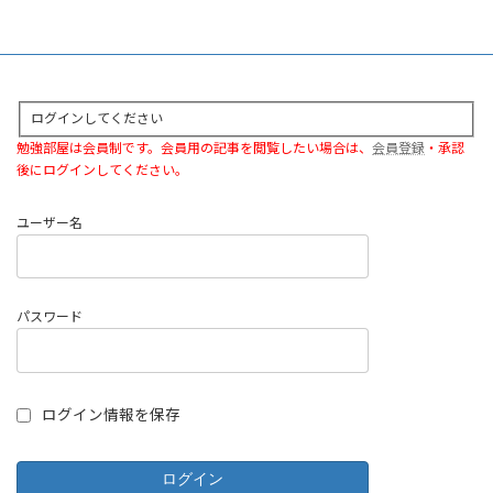
稿
ペ
ペ
ペ
の
ー
ー
ー
ペ
ジ
ジ
ジ
ー
ログインしてください
ジ
勉強部屋は会員制です。会員用の記事を閲覧したい場合は、
会員登録
・承認
送
後にログインしてください。
り
ユーザー名
パスワード
ログイン情報を保存