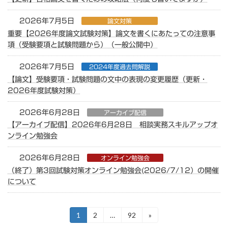
2026年7月5日
論文対策
重要【2026年度論文試験対策】論文を書くにあたっての注意事
項（受験要項と試験問題から）（一般公開中）
2026年7月5日
2024年度過去問解説
【論文】受験要項・試験問題の文中の表現の変更履歴（更新・
2026年度試験対策）
2026年6月28日
アーカイブ配信
【アーカイブ配信】2026年6月28日 相談実務スキルアップオ
ンライン勉強会
2026年6月28日
オンライン勉強会
（終了）第3回試験対策オンライン勉強会(2026/7/12）の開催
について
投
1
2
…
92
»
固
固
固
定
定
定