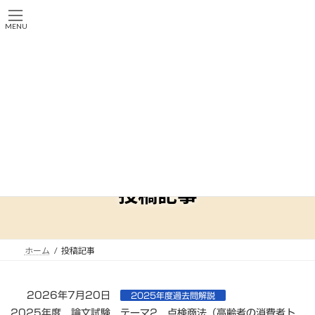
コ
ナ
消費生活専門相談員資格試験の勉強部屋
ン
ビ
MENU
テ
ゲ
2026（消費生活相談員資格試験対策講座）
ン
ー
ツ
シ
へ
ョ
■2025年度過去問解説「論文」公開中■論文添削受付中
ス
ン
■7/12「第3回試験対策オンライン勉強会・論文対策」アーカイブ
キ
に
配信中
ッ
移
7/12アーカイブ
プ
動
投稿記事
ホーム
投稿記事
2026年7月20日
2025年度過去問解説
2025年度 論文試験 テーマ2 点検商法（高齢者の消費者ト