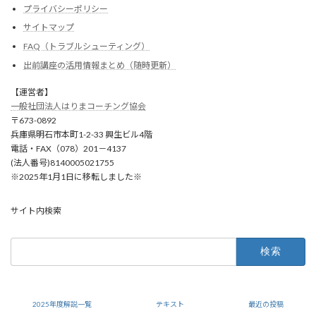
プライバシーポリシー
サイトマップ
FAQ（トラブルシューティング）
出前講座の活用情報まとめ（随時更新）
【運営者】
一般社団法人はりまコーチング協会
〒673-0892
兵庫県明石市本町1-2-33 興生ビル4階
電話・FAX（078）201－4137
(法人番号)8140005021755
※2025年1月1日に移転しました※
サイト内検索
検
索:
Copyright © 消費生活専門相談員資格試験の勉強部屋（消費生活相談員資格試験対
策講座） All Rights Reserved.
2025年度解説一覧
テキスト
最近の投稿