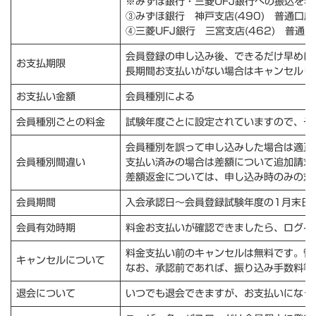
※みずほ銀行・三菱UFJ銀行への振込を
③みずほ銀行 神戸支店(490) 普通口座 1666
④三菱UFJ銀行 三宮支店(462) 普通口座 3310
会員登録の申し込み後、できるだけ早めに
お支払期限
長期間お支払いがない場合はキャンセルし
お支払い金額
会員種別による
会員種別ごとの料金
試験年度ごとに設定されていますので、そ
会員種別を誤って申し込みした場合は適正
会員種別間違い
支払い済みの場合は差額について追加請求
差額返金については、申し込み時のみの対
会員期間
入会承認日～会員登録試験年度の1月末日
会員有効時期
料金お支払いが確認できましたら、ログイ
料金支払い前のキャンセルは無料です。管
キャンセルについて
なお、承認前であれば、振り込み手数料等
退会について
いつでも退会できますが、お支払いになっ