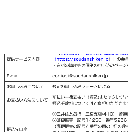
事業者の名称
一般社団法人はりまコーチング協会（
http
代表者名
代表理事 赤松靖生
〒673-0892 兵庫県明石市本町1-2-3
住所
※2025年1月1日に法人所在地を移転し
電話・FAX
（078）201－4137
・「
消費生活専門相談員資格試験の勉強部
提供サービス内容
（https://soudanshiken.jp
）」の会員
・有料の講座等は個別の申し込みページを
E-mail
contact@soudanshiken.jp
お申し込みについて
規定の申し込みフォームによる
前払い一括支払い（振込)またはクレジットカード決済(
お支払い方法について
振込手数料についてはご負担いただきます
①三井住友銀行 三宮支店(410) 普通口座 9806
②郵便振替 記号14230 番号5256121 ｼﾔ
（郵便振替の記号と番号の間の1桁の数字
振込先口座