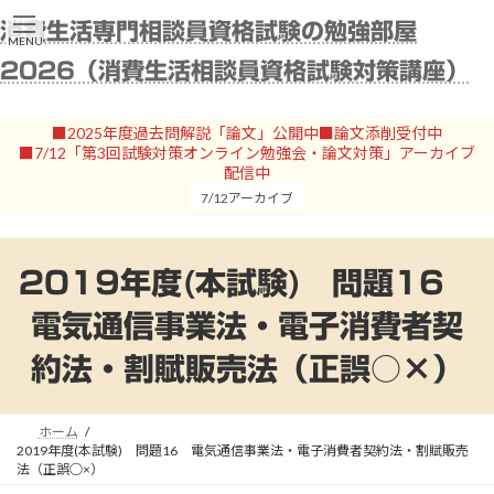
コ
ナ
消費生活専門相談員資格試験の勉強部屋
ン
ビ
MENU
テ
ゲ
2026（消費生活相談員資格試験対策講座）
ン
ー
ツ
シ
へ
ョ
■2025年度過去問解説「論文」公開中■論文添削受付中
ス
ン
■7/12「第3回試験対策オンライン勉強会・論文対策」アーカイブ
キ
に
配信中
ッ
移
7/12アーカイブ
プ
動
2019年度(本試験) 問題16
電気通信事業法・電子消費者契
約法・割賦販売法（正誤○×）
ホーム
2019年度(本試験) 問題16 電気通信事業法・電子消費者契約法・割賦販売
法（正誤○×）