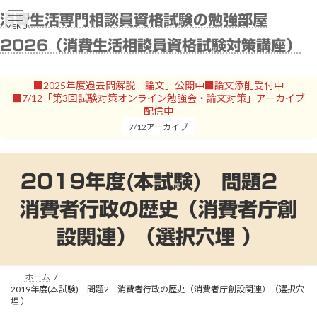
コ
ナ
消費生活専門相談員資格試験の勉強部屋
ン
ビ
MENU
テ
ゲ
2026（消費生活相談員資格試験対策講座）
ン
ー
ツ
シ
へ
ョ
■2025年度過去問解説「論文」公開中■論文添削受付中
ス
ン
■7/12「第3回試験対策オンライン勉強会・論文対策」アーカイブ
キ
に
配信中
ッ
移
7/12アーカイブ
プ
動
2019年度(本試験) 問題2
消費者行政の歴史（消費者庁創
設関連）（選択穴埋 ）
ホーム
2019年度(本試験) 問題2 消費者行政の歴史（消費者庁創設関連）（選択穴
埋 ）