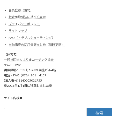
会員登録（規約）
特定商取引法に基づく表示
プライバシーポリシー
サイトマップ
FAQ（トラブルシューティング）
出前講座の活用情報まとめ（随時更新）
【運営者】
一般社団法人はりまコーチング協会
〒673-0892
兵庫県明石市本町1-2-33 興生ビル4階
電話・FAX（078）201－4137
(法人番号)8140005021755
※2025年1月1日に移転しました※
サイト内検索
検
索: