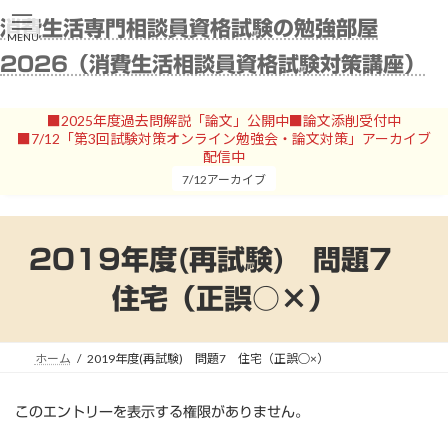
コ
ナ
消費生活専門相談員資格試験の勉強部屋
ン
ビ
MENU
テ
ゲ
2026（消費生活相談員資格試験対策講座）
ン
ー
ツ
シ
へ
ョ
■2025年度過去問解説「論文」公開中■論文添削受付中
ス
ン
■7/12「第3回試験対策オンライン勉強会・論文対策」アーカイブ
キ
に
配信中
ッ
移
7/12アーカイブ
プ
動
2019年度(再試験) 問題7
住宅（正誤○×）
ホーム
2019年度(再試験) 問題7 住宅（正誤○×）
このエントリーを表示する権限がありません。