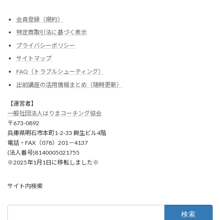
会員登録（規約）
特定商取引法に基づく表示
プライバシーポリシー
サイトマップ
FAQ（トラブルシューティング）
出前講座の活用情報まとめ（随時更新）
【運営者】
一般社団法人はりまコーチング協会
〒673-0892
兵庫県明石市本町1-2-33 興生ビル4階
電話・FAX（078）201－4137
(法人番号)8140005021755
※2025年1月1日に移転しました※
サイト内検索
検
索: