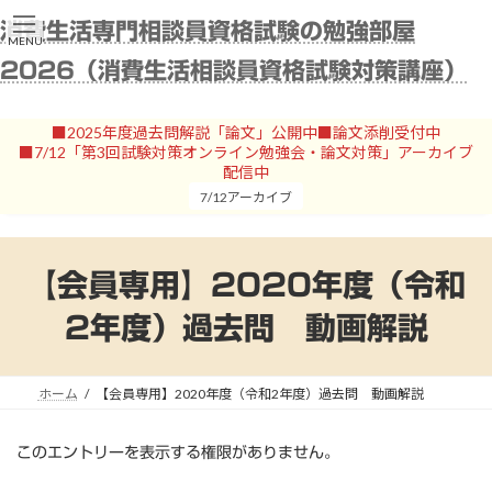
コ
ナ
消費生活専門相談員資格試験の勉強部屋
ン
ビ
MENU
テ
ゲ
2026（消費生活相談員資格試験対策講座）
ン
ー
ツ
シ
へ
ョ
■2025年度過去問解説「論文」公開中■論文添削受付中
ス
ン
■7/12「第3回試験対策オンライン勉強会・論文対策」アーカイブ
キ
に
配信中
ッ
移
7/12アーカイブ
プ
動
【会員専用】2020年度（令和
2年度）過去問 動画解説
ホーム
【会員専用】2020年度（令和2年度）過去問 動画解説
このエントリーを表示する権限がありません。