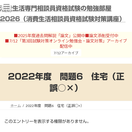
コ
ナ
消費生活専門相談員資格試験の勉強部屋
ン
ビ
MENU
テ
ゲ
2026（消費生活相談員資格試験対策講座）
ン
ー
ツ
シ
へ
ョ
■2025年度過去問解説「論文」公開中■論文添削受付中
ス
ン
■7/12「第3回試験対策オンライン勉強会・論文対策」アーカイブ
キ
に
配信中
ッ
移
7/12アーカイブ
プ
動
2022年度 問題6 住宅（正
誤○×）
ホーム
2022年度 問題6 住宅（正誤○×）
このエントリーを表示する権限がありません。