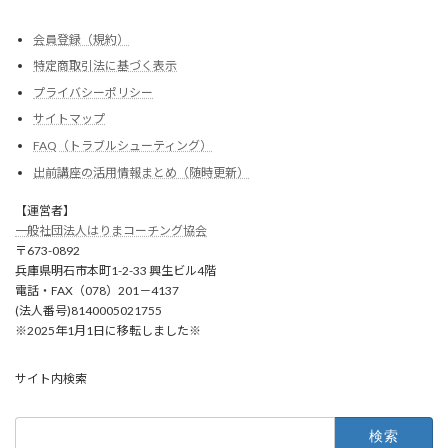
会員登録（規約）
特定商取引法に基づく表示
プライバシーポリシー
サイトマップ
FAQ（トラブルシューティング）
出前講座の活用情報まとめ（随時更新）
【運営者】
一般社団法人はりまコーチング協会
〒673-0892
兵庫県明石市本町1-2-33 興生ビル4階
電話・FAX（078）201－4137
(法人番号)8140005021755
※2025年1月1日に移転しました※
サイト内検索
検
索: