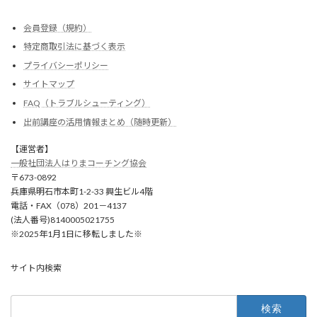
会員登録（規約）
特定商取引法に基づく表示
プライバシーポリシー
サイトマップ
FAQ（トラブルシューティング）
出前講座の活用情報まとめ（随時更新）
【運営者】
一般社団法人はりまコーチング協会
〒673-0892
兵庫県明石市本町1-2-33 興生ビル4階
電話・FAX（078）201－4137
(法人番号)8140005021755
※2025年1月1日に移転しました※
サイト内検索
検
索: