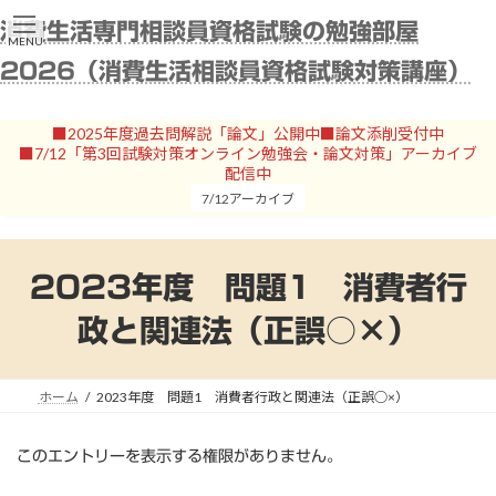
コ
ナ
消費生活専門相談員資格試験の勉強部屋
ン
ビ
MENU
テ
ゲ
2026（消費生活相談員資格試験対策講座）
ン
ー
ツ
シ
へ
ョ
■2025年度過去問解説「論文」公開中■論文添削受付中
ス
ン
■7/12「第3回試験対策オンライン勉強会・論文対策」アーカイブ
キ
に
配信中
ッ
移
7/12アーカイブ
プ
動
2023年度 問題1 消費者行
政と関連法（正誤○×）
ホーム
2023年度 問題1 消費者行政と関連法（正誤○×）
このエントリーを表示する権限がありません。