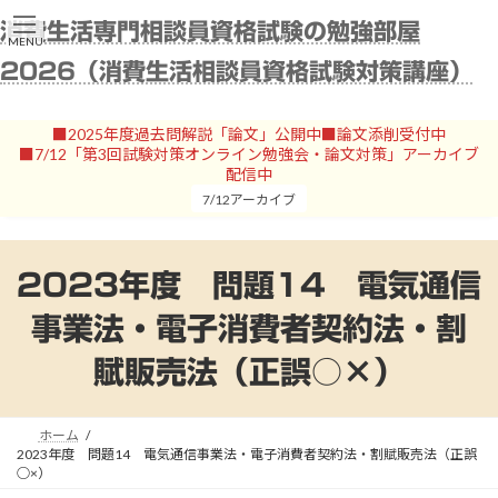
コ
ナ
消費生活専門相談員資格試験の勉強部屋
ン
ビ
MENU
テ
ゲ
2026（消費生活相談員資格試験対策講座）
ン
ー
ツ
シ
へ
ョ
■2025年度過去問解説「論文」公開中■論文添削受付中
ス
ン
■7/12「第3回試験対策オンライン勉強会・論文対策」アーカイブ
キ
に
配信中
ッ
移
7/12アーカイブ
プ
動
2023年度 問題14 電気通信
事業法・電子消費者契約法・割
賦販売法（正誤○×）
ホーム
2023年度 問題14 電気通信事業法・電子消費者契約法・割賦販売法（正誤
○×）