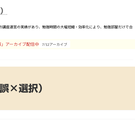
合わせ
運営者
卒業会員
座）
間の講座運営の実績があり、勉強時間の大幅短縮・効率化により、勉強部屋だけで合
策」アーカイブ配信中
7/12アーカイブ
正誤×選択）