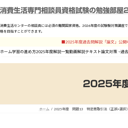
コ
ナ
ホーム
学習の進め方
2
消費生活専門相談員資格試験の勉強部屋
ン
ビ
テ
ゲ
ン
ー
消費生活センターの相談員には必須の難関国家資格。2026年度の試験験対策講座
ツ
シ
格を目指すことができます。
へ
ョ
■2025年度過去問解説「論文」公
ス
ン
キ
に
ホーム
学習の進め方
2025年度解説一覧
動画解説
テキスト
論文対策
過
ッ
移
プ
動
2025年
ホーム
2025年度 問題13 特定商取引法（正誤×選択