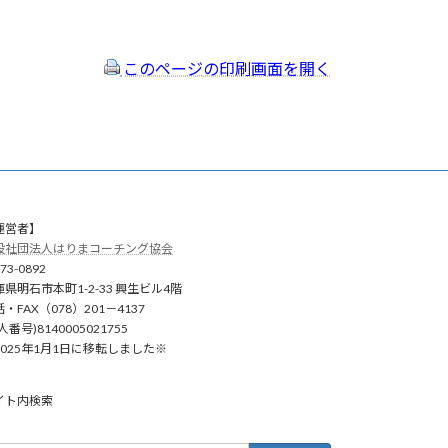
このページの印刷画面を開く
運営者】
般社団法人はりまコーチング協会
73-0892
庫県明石市本町1-2-33 興生ビル4階
・FAX（078）201－4137
人番号)8140005021755
2025年1月1日に移転しました※
イト内検索