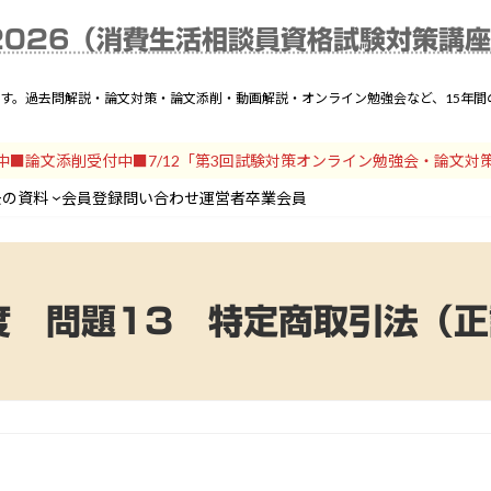
025年度解説一覧
動画解説
テキスト
論文対策
過去の資料
会員登録
問い
2026（消費生活相談員資格試験対策講
です。過去問解説・論文対策・論文添削・動画解説・オンライン勉強会など、15年
開中■論文添削受付中■7/12「第3回試験対策オンライン勉強会・論文対
去の資料
会員登録
問い合わせ
運営者
卒業会員
度 問題13 特定商取引法（
）