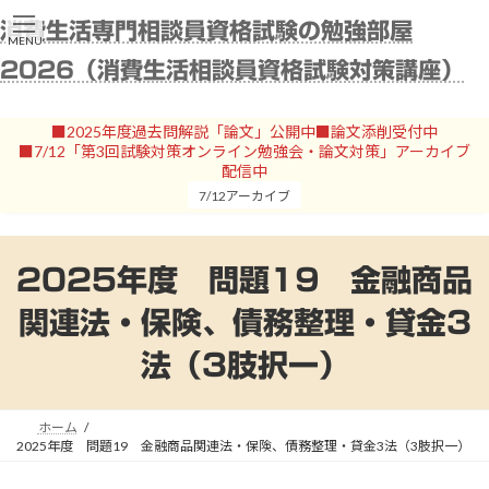
コ
ナ
消費生活専門相談員資格試験の勉強部屋
ン
ビ
MENU
テ
ゲ
2026（消費生活相談員資格試験対策講座）
ン
ー
ツ
シ
へ
ョ
■2025年度過去問解説「論文」公開中■論文添削受付中
ス
ン
■7/12「第3回試験対策オンライン勉強会・論文対策」アーカイブ
キ
に
配信中
ッ
移
7/12アーカイブ
プ
動
2025年度 問題19 金融商品
関連法・保険、債務整理・貸金3
法（3肢択一）
ホーム
2025年度 問題19 金融商品関連法・保険、債務整理・貸金3法（3肢択一）