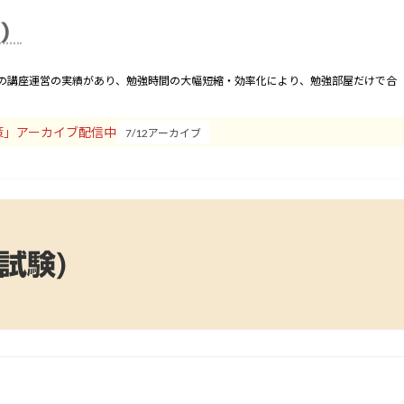
合わせ
運営者
卒業会員
座）
間の講座運営の実績があり、勉強時間の大幅短縮・効率化により、勉強部屋だけで合
策」アーカイブ配信中
7/12アーカイブ
試験)