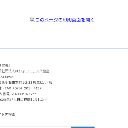
このページの印刷画面を開く
運営者】
般社団法人はりまコーチング協会
73-0892
庫県明石市本町1-2-33 興生ビル4階
・FAX（078）201－4137
人番号)8140005021755
2025年1月1日に移転しました※
イト内検索