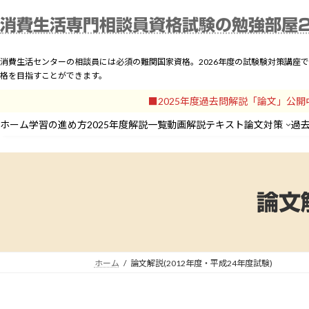
コ
ナ
ホーム
学習の進め方
2
消費生活専門相談員資格試験の勉強部屋
ン
ビ
テ
ゲ
ン
ー
消費生活センターの相談員には必須の難関国家資格。2026年度の試験験対策講座
ツ
シ
格を目指すことができます。
へ
ョ
■2025年度過去問解説「論文」公
ス
ン
キ
に
ホーム
学習の進め方
2025年度解説一覧
動画解説
テキスト
論文対策
過
ッ
移
プ
動
論文
ホーム
論文解説(2012年度・平成24年度試験)