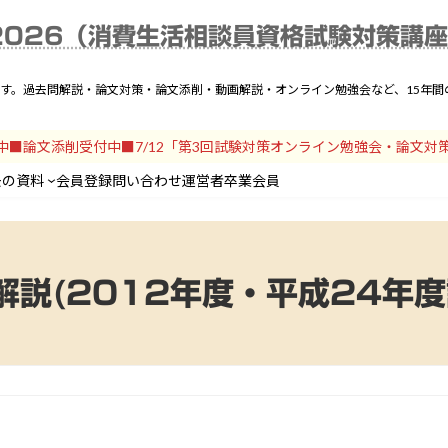
025年度解説一覧
動画解説
テキスト
論文対策
過去の資料
会員登録
問い
2026（消費生活相談員資格試験対策講
です。過去問解説・論文対策・論文添削・動画解説・オンライン勉強会など、15年
開中■論文添削受付中■7/12「第3回試験対策オンライン勉強会・論文対
去の資料
会員登録
問い合わせ
運営者
卒業会員
解説(2012年度・平成24年度