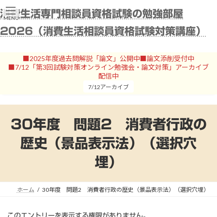
コ
ナ
消費生活専門相談員資格試験の勉強部屋
ン
ビ
MENU
テ
ゲ
2026（消費生活相談員資格試験対策講座）
ン
ー
ツ
シ
へ
ョ
■2025年度過去問解説「論文」公開中■論文添削受付中
ス
ン
■7/12「第3回試験対策オンライン勉強会・論文対策」アーカイブ
キ
に
配信中
ッ
移
7/12アーカイブ
プ
動
30年度 問題2 消費者行政の
歴史（景品表示法）（選択穴
埋）
ホーム
30年度 問題2 消費者行政の歴史（景品表示法）（選択穴埋）
このエントリーを表示する権限がありません。