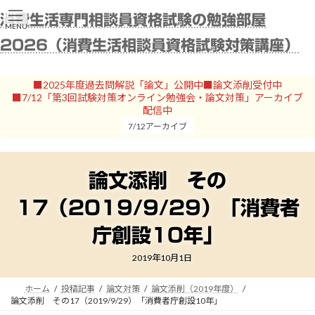
コ
ナ
消費生活専門相談員資格試験の勉強部屋
ン
ビ
MENU
テ
ゲ
2026（消費生活相談員資格試験対策講座）
ン
ー
ツ
シ
へ
ョ
■2025年度過去問解説「論文」公開中■論文添削受付中
ス
ン
■7/12「第3回試験対策オンライン勉強会・論文対策」アーカイブ
キ
に
配信中
ッ
移
7/12アーカイブ
プ
動
論文添削 その
17（2019/9/29）「消費者
庁創設10年」
2019年10月1日
ホーム
投稿記事
論文対策
論文添削（2019年度）
論文添削 その17（2019/9/29）「消費者庁創設10年」