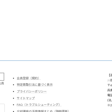
。
【
会員登録（規約）
一
会員
特定商取引法に基づく表示
〒6
兵
プライバシーポリシー
電話
サイトマップ
(法
FAQ（トラブルシューティング）
※
出前講座の活用情報まとめ（随時更新）