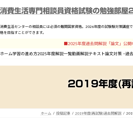
コ
ナ
ホーム
学習の進め方
2
消費生活専門相談員資格試験の勉強部屋
ン
ビ
テ
ゲ
ン
ー
消費生活センターの相談員には必須の難関国家資格。2026年度の試験験対策講座
ツ
シ
格を目指すことができます。
へ
ョ
■2025年度過去問解説「論文」公
ス
ン
キ
に
ホーム
学習の進め方
2025年度解説一覧
動画解説
テキスト
論文対策
過
ッ
移
プ
動
2019年度(
ホーム
投稿記事
2019年度(再試験)過去問解説
20