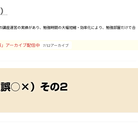
合わせ
運営者
卒業会員
座）
間の講座運営の実績があり、勉強時間の大幅短縮・効率化により、勉強部屋だけで合
策」アーカイブ配信中
7/12アーカイブ
正誤○×）その2