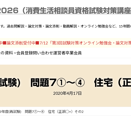
025年度解説一覧
動画解説
テキスト
論文対策
過去の資料
会員登録
問い
2026（消費生活相談員資格試験対策講
です。過去問解説・論文対策・論文添削・動画解説・オンライン勉強会など、15年
開中■論文添削受付中■7/12「第3回試験対策オンライン勉強会・論文対
去の資料
会員登録
問い合わせ
運営者
卒業会員
再試験) 問題7①～④ 住宅（
2020年4月17日
19年度(再試験) 問題7①～④ 住宅（正誤○×）その2