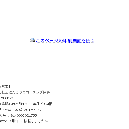
このページの印刷画面を開く
運営者】
般社団法人はりまコーチング協会
73-0892
庫県明石市本町1-2-33 興生ビル4階
・FAX（078）201－4137
人番号)8140005021755
2025年1月1日に移転しました※