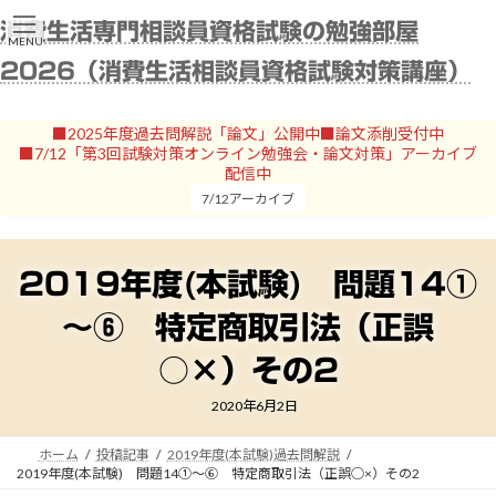
コ
ナ
消費生活専門相談員資格試験の勉強部屋
ン
ビ
MENU
テ
ゲ
2026（消費生活相談員資格試験対策講座）
ン
ー
ツ
シ
へ
ョ
■2025年度過去問解説「論文」公開中■論文添削受付中
ス
ン
■7/12「第3回試験対策オンライン勉強会・論文対策」アーカイブ
キ
に
配信中
ッ
移
7/12アーカイブ
プ
動
2019年度(本試験) 問題14①
～⑥ 特定商取引法（正誤
○×）その2
2020年6月2日
ホーム
投稿記事
2019年度(本試験)過去問解説
2019年度(本試験) 問題14①～⑥ 特定商取引法（正誤○×）その2