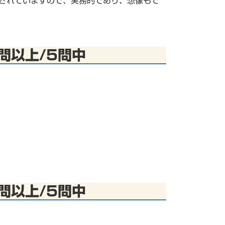
題されていますので、実務的であり、想像もで
問以上/5問中
問以上/5問中