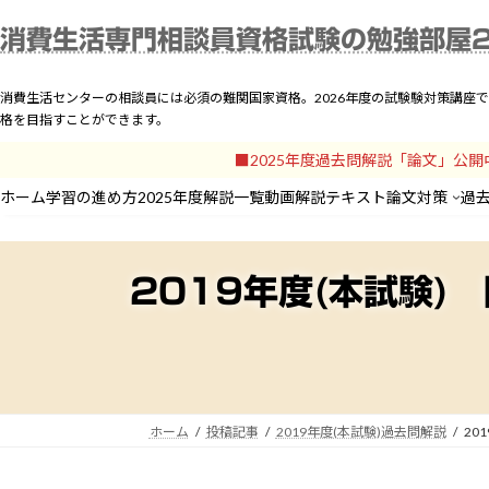
コ
ナ
ホーム
学習の進め方
2
消費生活専門相談員資格試験の勉強部屋
ン
ビ
テ
ゲ
ン
ー
消費生活センターの相談員には必須の難関国家資格。2026年度の試験験対策講座
ツ
シ
格を目指すことができます。
へ
ョ
■2025年度過去問解説「論文」公
ス
ン
キ
に
ホーム
学習の進め方
2025年度解説一覧
動画解説
テキスト
論文対策
過
ッ
移
プ
動
2019年度(本試験)
ホーム
投稿記事
2019年度(本試験)過去問解説
20