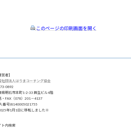
このページの印刷画面を開く
運営者】
般社団法人はりまコーチング協会
73-0892
庫県明石市本町1-2-33 興生ビル4階
・FAX（078）201－4137
人番号)8140005021755
2025年1月1日に移転しました※
イト内検索