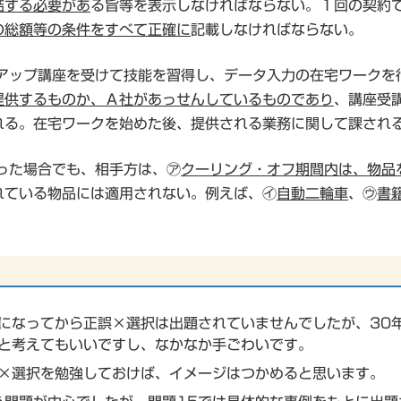
結する必要があ
る旨等を表示しなければならない。１回の契約
の総額等の条件をすべて正確に
記載しなければならない。
ルアップ講座を受けて技能を習得し、データ入力の在宅ワークを
提供するものか、Ａ社があっせんしているものであり
、講座受
れる。在宅ワークを始めた後、提供される業務に関して課され
った場合でも、相手方は、㋐
クーリング・オフ期間内は、物品
れている物品には適用されない。例えば、㋑
自動二輪車
、㋒
書
になってから正誤×選択は出題されていませんでしたが、30
と考えてもいいですし、なかなか手ごわいです。
×選択を勉強しておけば、イメージはつかめると思います。