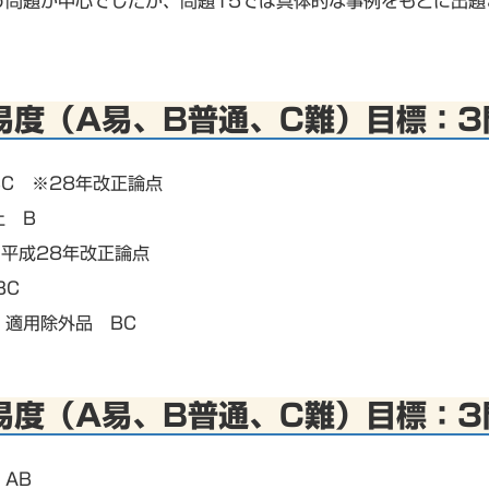
う問題が中心でしたが、問題15では具体的な事例をもとに出
易度（A易、B普通、C難）目標：3
C ※28年改正論点
止 B
平成28年改正論点
BC
・適用除外品 BC
易度（A易、B普通、C難）目標：3
AB