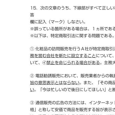
15．次の文章のうち、下線部がすべて正し
答
欄に記入（マーク）しなさい。
※誤っている箇所がある場合は、１ヵ所であ
※以下は、特定商取引法に関する問題である
① 化粧品の訪問販売を行うＡ社が特定商取
務を営む会社を新たに設立すること
について
いて、㋑
禁止を命じられる場合がある
。主務
② 電話勧誘販売において、販売業者からの
旨の意思表示とはならない
。また、「その商
い
。「今は忙しいので後日にしてほしい」と
③ 通信販売の広告の方法には、インターネッ
格」と称して安価で商品を販売する旨が表示