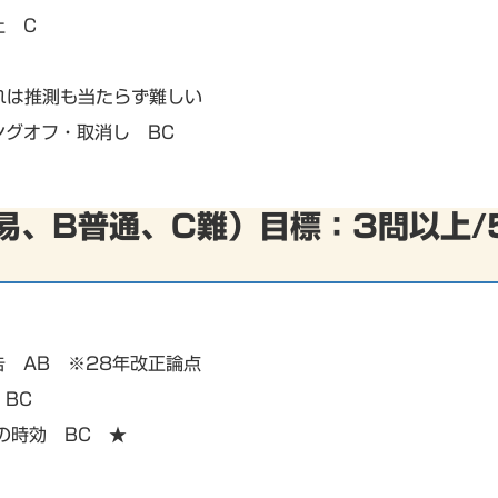
止 C
れは推測も当たらず難しい
ングオフ・取消し BC
易、B普通、C難）目標：3問以上/
 AB ※28年改正論点
BC
の時効 BC ★