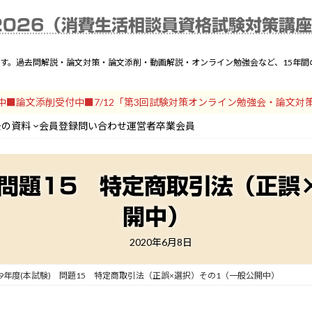
025年度解説一覧
動画解説
テキスト
論文対策
過去の資料
会員登録
問い
2026（消費生活相談員資格試験対策講
です。過去問解説・論文対策・論文添削・動画解説・オンライン勉強会など、15年
開中■論文添削受付中■7/12「第3回試験対策オンライン勉強会・論文対
去の資料
会員登録
問い合わせ
運営者
卒業会員
 問題15 特定商取引法（正
開中）
2020年6月8日
19年度(本試験) 問題15 特定商取引法（正誤×選択）その1（一般公開中）