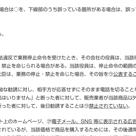
い場合は○を、下線部のうち誤っている箇所がある場合は、誤っ
る。
。
引法違反で業務停止命令を受けたとき、その会社の役員は、当該
、禁止を命じられる場合がある。当該役員は、停止命令の範囲
大臣は、業務の停止・禁止を命じた場合、その旨を㋒
公表する
執拗な勧誘に対し、相手方が応答せずにそのまま電話を切ること
品はいりません」と断った者に対して、販売業者が当該商品以
断った者に対して、後日勧誘することは㋒
禁止されていない
。
ト上のホームページ、㋐
電子メール、SNS 等に表示される広
されているが、当該価格で商品を購入するためには、その後通