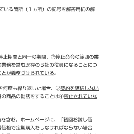
ている箇所（１ヵ所）の記号を解答用紙の解
停止期間と同一の期間、㋐
停止命令の範囲の業
の業務を営む既存のＢ社の役員になることにつ
ことが義務づけられている
。
を何度も繰り返した場合、㋐
契約を締結しない
外の商品の勧誘をすることは㋑
禁止されていな
告
を含む。ホームページに、「初回お試し価
常価格で定期購入をしなければならない場合