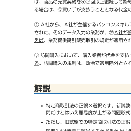
は、商品の売買契約を㋑
２回以上継続して締
る場合は、㋒
買い手が支払うこととなる代金
④ Ａ社から、Ａ社が主催するパソコンスキ
された。そのデータ入力の業務が、㋐
Ａ社が
えば
、業務提供誘引販売取引の規定が適用さ
⑤ 訪問購入において、購入業者が代金を支払
る
。訪問購入の規制は、政令で適用除外とさ
解説
特定商取引法の正誤×選択です。新試験
問だけとはいえ難易度が上がる問題形式
ただし、旧試験での特定商取引法の正誤