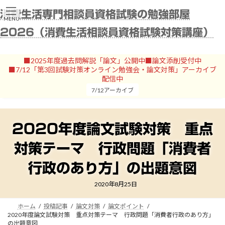
コ
ナ
消費生活専門相談員資格試験の勉強部屋
ン
ビ
MENU
テ
ゲ
2026（消費生活相談員資格試験対策講座）
ン
ー
ツ
シ
へ
ョ
■2025年度過去問解説「論文」公開中■論文添削受付中
ス
ン
■7/12「第3回試験対策オンライン勉強会・論文対策」アーカイブ
キ
に
配信中
ッ
移
7/12アーカイブ
プ
動
2020年度論文試験対策 重点
対策テーマ 行政問題「消費者
行政のあり方」の出題意図
2020年8月25日
ホーム
投稿記事
論文対策
論文ポイント
2020年度論文試験対策 重点対策テーマ 行政問題「消費者行政のあり方」
の出題意図