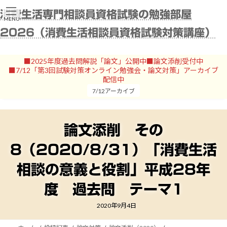
コ
ナ
消費生活専門相談員資格試験の勉強部屋
ン
ビ
MENU
テ
ゲ
2026（消費生活相談員資格試験対策講座）
ン
ー
ツ
シ
へ
ョ
■2025年度過去問解説「論文」公開中■論文添削受付中
ス
ン
■7/12「第3回試験対策オンライン勉強会・論文対策」アーカイブ
キ
に
配信中
ッ
移
7/12アーカイブ
プ
動
論文添削 その
8（2020/8/31）「消費生活
相談の意義と役割」平成28年
度 過去問 テーマ1
2020年9月4日