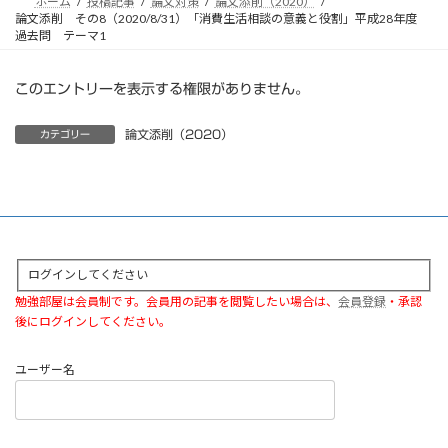
ホーム
投稿記事
論文対策
論文添削（2020）
論文添削 その8（2020/8/31）「消費生活相談の意義と役割」平成28年度
過去問 テーマ1
このエントリーを表示する権限がありません。
論文添削（2020）
カテゴリー
ログインしてください
勉強部屋は会員制です。会員用の記事を閲覧したい場合は、
会員登録
・承認
後にログインしてください。
ユーザー名