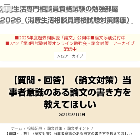
コ
ナ
消費生活専門相談員資格試験の勉強部屋
ン
ビ
MENU
テ
ゲ
2026（消費生活相談員資格試験対策講座）
ン
ー
ツ
シ
へ
ョ
■2025年度過去問解説「論文」公開中■論文添削受付中
ス
ン
■7/12「第3回試験対策オンライン勉強会・論文対策」アーカイブ
キ
に
配信中
ッ
移
7/12アーカイブ
プ
動
【質問・回答】（論文対策）当
事者意識のある論文の書き方を
教えてほしい
2021年8月11日
ホーム
投稿記事
論文対策
論文ポイント
【質問・回答】（論文対策）当事者意識のある論文の書き方を教えてほしい