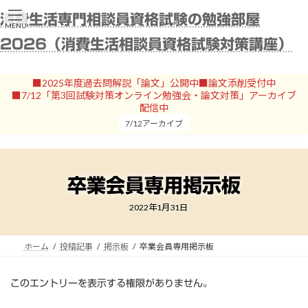
コ
ナ
消費生活専門相談員資格試験の勉強部屋
ン
ビ
MENU
テ
ゲ
2026（消費生活相談員資格試験対策講座）
ン
ー
ツ
シ
へ
ョ
■2025年度過去問解説「論文」公開中■論文添削受付中
ス
ン
■7/12「第3回試験対策オンライン勉強会・論文対策」アーカイブ
キ
に
配信中
ッ
移
7/12アーカイブ
プ
動
卒業会員専用掲示板
2022年1月31日
ホーム
投稿記事
掲示板
卒業会員専用掲示板
このエントリーを表示する権限がありません。