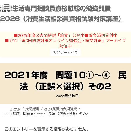
コ
ナ
消費生活専門相談員資格試験の勉強部屋
ン
ビ
MENU
テ
ゲ
2026（消費生活相談員資格試験対策講座）
ン
ー
ツ
シ
へ
ョ
■2025年度過去問解説「論文」公開中■論文添削受付中
ス
ン
■7/12「第3回試験対策オンライン勉強会・論文対策」アーカイブ
キ
に
配信中
ッ
移
7/12アーカイブ
プ
動
2021年度 問題10①～④ 民
法 （正誤×選択）その2
2022年4月5日
ホーム
投稿記事
2021年度過去問解説
2021年度 問題10①～④ 民法 （正誤×選択）その2
このエントリーを表示する権限がありません。