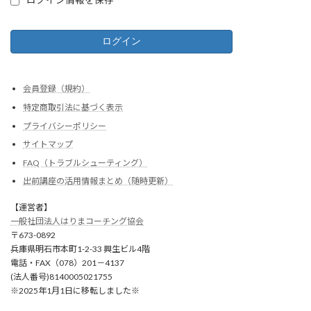
ログイン情報を保存
会員登録（規約）
特定商取引法に基づく表示
プライバシーポリシー
サイトマップ
FAQ（トラブルシューティング）
出前講座の活用情報まとめ（随時更新）
【運営者】
一般社団法人はりまコーチング協会
〒673-0892
兵庫県明石市本町1-2-33 興生ビル4階
電話・FAX（078）201－4137
(法人番号)8140005021755
※2025年1月1日に移転しました※