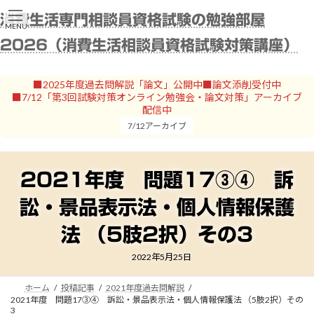
コ
ナ
消費生活専門相談員資格試験の勉強部屋
ン
ビ
MENU
テ
ゲ
2026（消費生活相談員資格試験対策講座）
ン
ー
ツ
シ
へ
ョ
■2025年度過去問解説「論文」公開中■論文添削受付中
ス
ン
■7/12「第3回試験対策オンライン勉強会・論文対策」アーカイブ
キ
に
配信中
ッ
移
7/12アーカイブ
プ
動
2021年度 問題17③④ 訴
訟・景品表示法・個人情報保護
法 （5肢2択）その3
2022年5月25日
ホーム
投稿記事
2021年度過去問解説
2021年度 問題17③④ 訴訟・景品表示法・個人情報保護法 （5肢2択）その
3