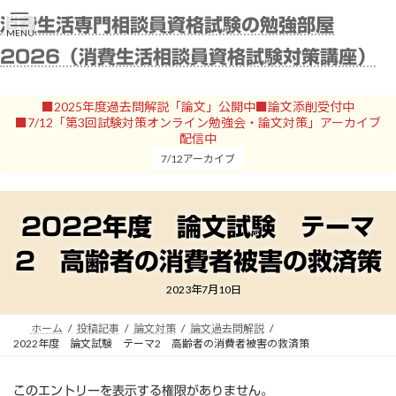
コ
ナ
消費生活専門相談員資格試験の勉強部屋
ン
ビ
MENU
テ
ゲ
2026（消費生活相談員資格試験対策講座）
ン
ー
ツ
シ
へ
ョ
■2025年度過去問解説「論文」公開中■論文添削受付中
ス
ン
■7/12「第3回試験対策オンライン勉強会・論文対策」アーカイブ
キ
に
配信中
ッ
移
7/12アーカイブ
プ
動
2022年度 論文試験 テーマ
2 高齢者の消費者被害の救済策
2023年7月10日
ホーム
投稿記事
論文対策
論文過去問解説
2022年度 論文試験 テーマ2 高齢者の消費者被害の救済策
このエントリーを表示する権限がありません。