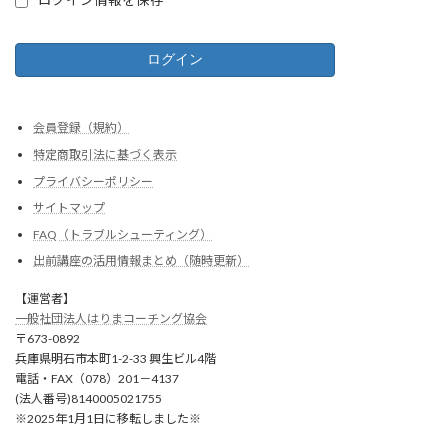
ログイン情報を保存
会員登録（規約）
特定商取引法に基づく表示
プライバシーポリシー
サイトマップ
FAQ（トラブルシューティング）
出前講座の活用情報まとめ（随時更新）
【運営者】
一般社団法人はりまコーチング協会
〒673-0892
兵庫県明石市本町1-2-33 興生ビル4階
電話・FAX（078）201－4137
(法人番号)8140005021755
※2025年1月1日に移転しました※