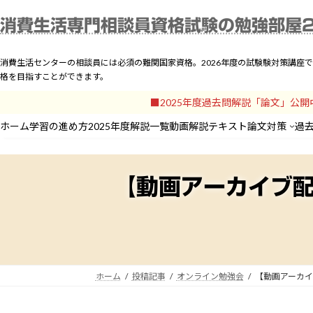
コ
ナ
ホーム
学習の進め方
2
消費生活専門相談員資格試験の勉強部屋
ン
ビ
テ
ゲ
ン
ー
消費生活センターの相談員には必須の難関国家資格。2026年度の試験験対策講座
ツ
シ
格を目指すことができます。
へ
ョ
■2025年度過去問解説「論文」公
ス
ン
キ
に
ホーム
学習の進め方
2025年度解説一覧
動画解説
テキスト
論文対策
過
ッ
移
プ
動
【動画アーカイブ配
ホーム
投稿記事
オンライン勉強会
【動画アーカイブ