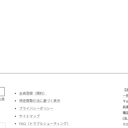
。
【
会員登録（規約）
一
会員
特定商取引法に基づく表示
〒6
兵
プライバシーポリシー
電話
サイトマップ
(法
FAQ（トラブルシューティング）
※