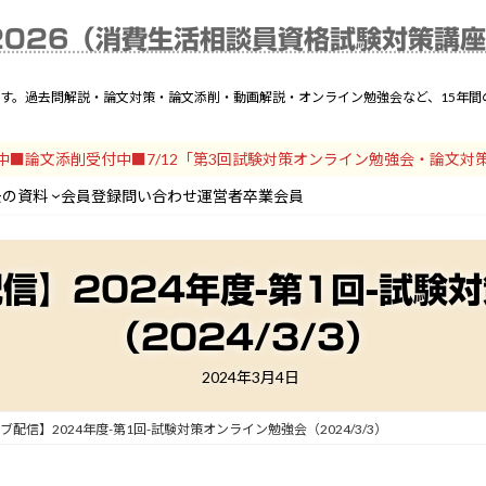
025年度解説一覧
動画解説
テキスト
論文対策
過去の資料
会員登録
問い
2026（消費生活相談員資格試験対策講
です。過去問解説・論文対策・論文添削・動画解説・オンライン勉強会など、15年
開中■論文添削受付中■7/12「第3回試験対策オンライン勉強会・論文対
去の資料
会員登録
問い合わせ
運営者
卒業会員
信】2024年度-第1回-試験
（2024/3/3）
2024年3月4日
配信】2024年度-第1回-試験対策オンライン勉強会（2024/3/3）