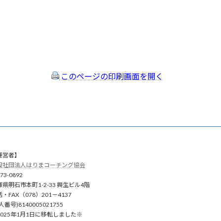
このページの印刷画面を開く
運営者】
般社団法人はりまコーチング協会
73-0892
庫県明石市本町1-2-33 興生ビル4階
・FAX（078）201－4137
人番号)8140005021755
2025年1月1日に移転しました※