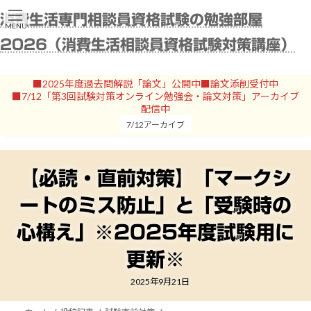
コ
ナ
消費生活専門相談員資格試験の勉強部屋
ン
ビ
MENU
テ
ゲ
2026（消費生活相談員資格試験対策講座）
ン
ー
ツ
シ
へ
ョ
■2025年度過去問解説「論文」公開中■論文添削受付中
ス
ン
■7/12「第3回試験対策オンライン勉強会・論文対策」アーカイブ
キ
に
配信中
ッ
移
7/12アーカイブ
プ
動
【必読・直前対策】「マークシ
ートのミス防止」と「受験時の
心構え」※2025年度試験用に
更新※
2025年9月21日