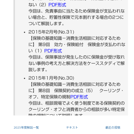
ない（2）
PDF形式
今回は、免責事由に当たるため保険金が支払われな
い場合と、貯蓄性保険で元本割れする場合の2つに
ついて解説します。
2015年2月号(No.31)
【保険の基礎知識－消費生活相談に対応するため
に】 第9回 効力・保険給付 保険金が支払われな
い（1）
PDF形式
今回は、保険事故が発生したのに保険金が受け取れ
ない事例の考え方と解決方法をケーススタディで解
説します。
2015年1月号(No.30)
【保険の基礎知識－消費生活相談に対応するため
に】 第8回 保険契約の成立（5） クーリング・
オフ、特定保険の規制
PDF形式
今回は、相談現場でよく使う制度である保険契約の
クーリング・オフと消費者からの相談が多い特定保
険の規制について説明します。
2014年12月号(No.29)
2025年度解説一覧
テキスト
最近の投稿
【保険の基礎知識－消費生活相談に対応するため