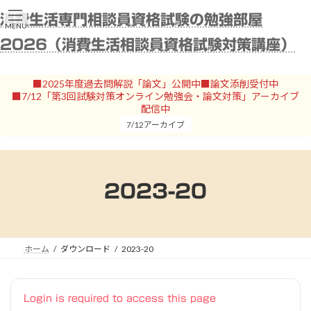
コ
ナ
消費生活専門相談員資格試験の勉強部屋
ン
ビ
MENU
テ
ゲ
2026（消費生活相談員資格試験対策講座）
ン
ー
ツ
シ
へ
ョ
■2025年度過去問解説「論文」公開中■論文添削受付中
ス
ン
■7/12「第3回試験対策オンライン勉強会・論文対策」アーカイブ
キ
に
配信中
ッ
移
7/12アーカイブ
プ
動
2023-20
ホーム
ダウンロード
2023-20
Login is required to access this page