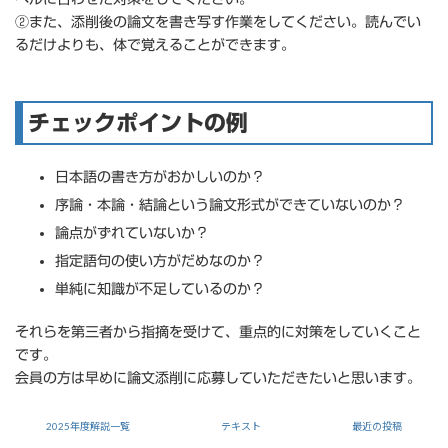
②また、添削後の論文を書き写す作業をしてください。読んでい
るだけよりも、体で覚えることができます。
チェックポイントの例
日本語の書き方がおかしいのか？
序論・本論・結論という論文形式ができていないのか？
論点がずれていないか？
指定語句の使い方がだめなのか？
単純に知識が不足しているのか？
それらを第三者から指摘を受けて、重点的に対策をしていくこと
です。
会員の方は早めに論文添削に応募していただきたいと思います。
論文添削に応募しない場合は、他の会員の論文を読んで疑似体験
2025年度解説一覧
テキスト
最近の投稿
してください。また、添削後論文を書き写してください。