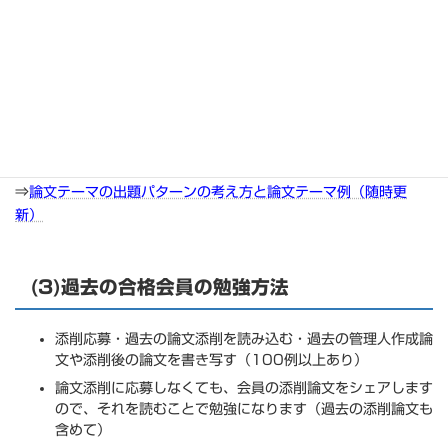
論文添削は厳し目です。ダメ出ししまくるので、落ち込むあ
kもしれませんが、本番で失敗を繰り返すより、よっぽどい
いことです。
過去に、ダメ出しで何回も書き直しを指示した会員が本番で
100点を取ったこともあります。
論文添削の受付はこちらです
⇒
論文添削の応募方法
⇒
論文テーマの出題パターンの考え方と論文テーマ例（随時更
新）
(3)過去の合格会員の勉強方法
添削応募・過去の論文添削を読み込む・過去の管理人作成論
文や添削後の論文を書き写す（100例以上あり）
論文添削に応募しなくても、会員の添削論文をシェアします
ので、それを読むことで勉強になります（過去の添削論文も
含めて）