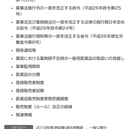
第103号）
薬事法施行令の一部を改正する政令（平成26年政令第25
号）
薬事法及び薬剤師法の一部を改正する法律の施行期日を定め
る政令（平成26年政令第24号）
薬事法施行規則等の一部を改正する省令（平成26年厚生労
働省令第8号）
関係通知等
薬局における薬剤師不在時の一般用医薬品の取扱いの見直し
薬事監視関係
医薬品の分類
登録販売者制度
登録販売者試験
医薬品販売制度実態把握調査
販売制度（ルール）改正の経緯
関連情報
2019年度(再試験)過去問解説
、
一般公開分
カテゴリー