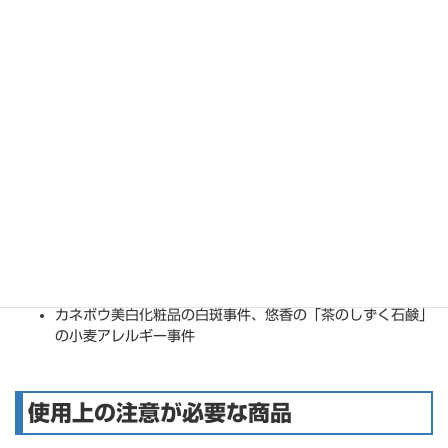
化粧品
化粧品の出題が最も多いです。医薬部外品との分類、薬用化
粧品、成分表示など
事件がらみ
化粧品の皮膚障害など社会問題になる事件がたまに発生しま
す。直前に発生した事件が出題されることは多く、一昔前の
事件も確認しておいてください。
カネボウ美白化粧品の白斑事件、悠香の「茶のしずく石鹸」
の小麦アレルギー事件
使用上の注意が必要な商品