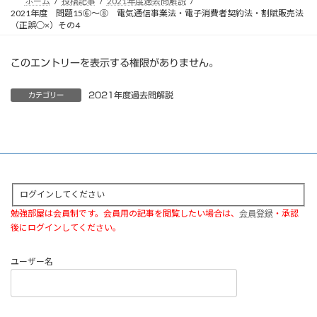
ホーム
投稿記事
2021年度過去問解説
2021年度 問題15⑥～⑧ 電気通信事業法・電子消費者契約法・割賦販売法
（正誤○×）その4
このエントリーを表示する権限がありません。
2021年度過去問解説
カテゴリー
ログインしてください
勉強部屋は会員制です。会員用の記事を閲覧したい場合は、
会員登録
・承認
後にログインしてください。
ユーザー名