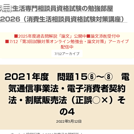
コ
ナ
消費生活専門相談員資格試験の勉強部屋
ン
ビ
MENU
テ
ゲ
2026（消費生活相談員資格試験対策講座）
ン
ー
ツ
シ
へ
ョ
■2025年度過去問解説「論文」公開中■論文添削受付中
ス
ン
■7/12「第3回試験対策オンライン勉強会・論文対策」アーカイブ
キ
に
配信中
ッ
移
7/12アーカイブ
プ
動
2021年度 問題15⑥～⑧ 電
気通信事業法・電子消費者契約
法・割賦販売法（正誤○×）そ
の4
2022年5月12日