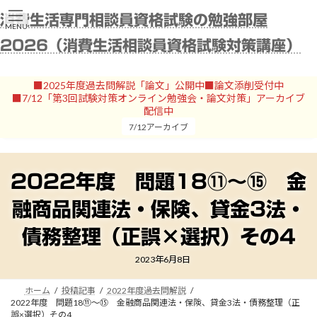
コ
ナ
消費生活専門相談員資格試験の勉強部屋
ン
ビ
MENU
テ
ゲ
2026（消費生活相談員資格試験対策講座）
ン
ー
ツ
シ
へ
ョ
■2025年度過去問解説「論文」公開中■論文添削受付中
ス
ン
■7/12「第3回試験対策オンライン勉強会・論文対策」アーカイブ
キ
に
配信中
ッ
移
7/12アーカイブ
プ
動
2022年度 問題18⑪～⑮ 金
融商品関連法・保険、貸金3法・
債務整理（正誤×選択）その4
2023年6月8日
ホーム
投稿記事
2022年度過去問解説
2022年度 問題18⑪～⑮ 金融商品関連法・保険、貸金3法・債務整理（正
誤×選択）その4