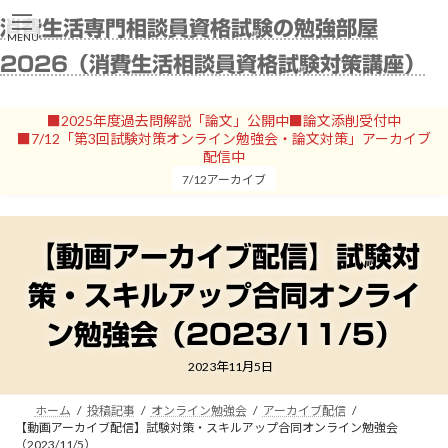
コ
ナ
消費生活専門相談員資格試験の勉強部屋
ン
ビ
MENU
テ
ゲ
2026（消費生活相談員資格試験対策講座）
ン
ー
ツ
シ
へ
ョ
■2025年度過去問解説「論文」公開中■論文添削受付中
ス
ン
■7/12「第3回試験対策オンライン勉強会・論文対策」アーカイブ
キ
に
配信中
ッ
移
7/12アーカイブ
プ
動
【動画アーカイブ配信】試験対
策・スキルアップ合同オンライ
ン勉強会（2023/11/5）
2023年11月5日
ホーム
投稿記事
オンライン勉強会
アーカイブ配信
【動画アーカイブ配信】試験対策・スキルアップ合同オンライン勉強会
（2023/11/5）