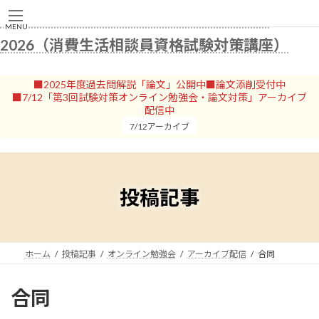
コ
ナ
消費生活専門相談員資格試験の勉強部屋
ン
ビ
MENU
テ
ゲ
2026（消費生活相談員資格試験対策講座）
ン
ー
ツ
シ
へ
ョ
■2025年度過去問解説「論文」公開中■論文添削受付中
ス
ン
■7/12「第3回試験対策オンライン勉強会・論文対策」アーカイブ
キ
に
配信中
ッ
移
7/12アーカイブ
プ
動
投稿記事
ホーム
投稿記事
オンライン勉強会
アーカイブ配信
合同
合同