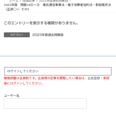
ホーム
投稿記事
2023年度過去問解説
2023年度 問題14⑤～⑧ 電気通信事業法・電子消費者契約法・割賦販売法
（正誤○×）その3
このエントリーを表示する権限がありません。
2023年度過去問解説
カテゴリー
ログインしてください
勉強部屋は会員制です。会員用の記事を閲覧したい場合は、
会員登録
・承認
後にログインしてください。
ユーザー名