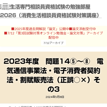
コ
ナ
消費生活専門相談員資格試験の勉強部屋
ン
ビ
MENU
テ
ゲ
2026（消費生活相談員資格試験対策講座）
ン
ー
ツ
シ
へ
ョ
■2025年度過去問解説「論文」公開中■論文添削受付中
ス
ン
■7/12「第3回試験対策オンライン勉強会・論文対策」アーカイブ
キ
に
配信中
ッ
移
7/12アーカイブ
プ
動
2023年度 問題14⑤～⑧ 電
気通信事業法・電子消費者契約
法・割賦販売法（正誤○×）そ
の3
2024年5月8日