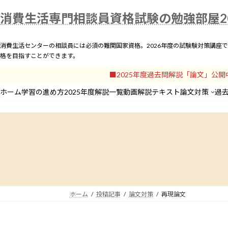
コ
ナ
ホーム
学習の進め方
2
消費生活専門相談員資格試験の勉強部屋2
ン
ビ
テ
ゲ
ン
ー
消費生活センターの相談員には必須の難関国家資格。2026年度の試験験対策講座
ツ
シ
格を目指すことができます。
へ
ョ
■2025年度過去問解説「論文」公
ス
ン
キ
に
ホーム
学習の進め方
2025年度解説一覧
動画解説
テキスト
論文対策
過
ッ
移
プ
動
ホーム
投稿記事
論文対策
再現論文