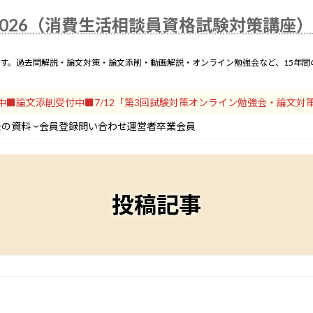
025年度解説一覧
動画解説
テキスト
論文対策
過去の資料
会員登録
問い
026（消費生活相談員資格試験対策講座）
です。過去問解説・論文対策・論文添削・動画解説・オンライン勉強会など、15年
開中■論文添削受付中■7/12「第3回試験対策オンライン勉強会・論文対
去の資料
会員登録
問い合わせ
運営者
卒業会員
投稿記事