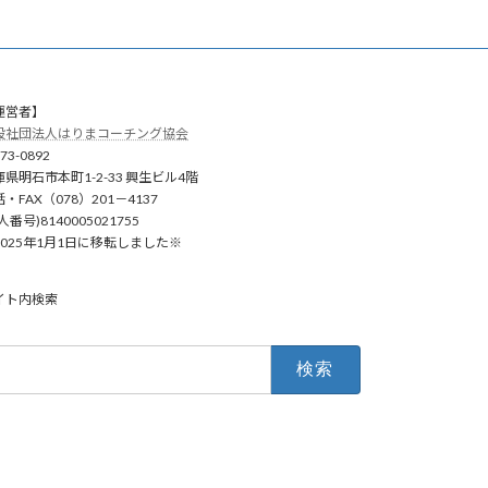
運営者】
般社団法人はりまコーチング協会
73-0892
庫県明石市本町1-2-33 興生ビル4階
・FAX（078）201－4137
人番号)8140005021755
2025年1月1日に移転しました※
イト内検索