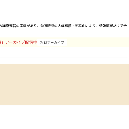
合わせ
運営者
卒業会員
間の講座運営の実績があり、勉強時間の大幅短縮・効率化により、勉強部屋だけで合
策」アーカイブ配信中
7/12アーカイブ