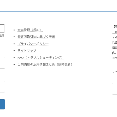
【
会員登録（規約）
一
会員
特定商取引法に基づく表示
〒6
兵
プライバシーポリシー
電話
サイトマップ
(法
FAQ（トラブルシューティング）
※
出前講座の活用情報まとめ（随時更新）
サ
検
索: